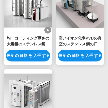
均一コーティング厚さの
高いイオン化率PVDの真
大容量のステンレス鋼ス
空のステンレス鋼の戸枠
クリーンの金PVDの真空
の照明ハードウェアのた
最良 の 価格 を 入手 する
のチタニウムの窒化物の
最良 の 価格 を 入手 する
めのチタニウムの窒化物
コータ
のコータ