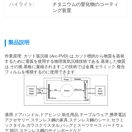
ハイライト:
チタニウムの窒化物のコーティ
ング装置
製品説明
作業原理: カソド弧沉積 (Arc-PVD) は,カソド標的から物質を蒸発
するために電弧を使用する物理蒸気沉積技術である.蒸発した物質
は,その後,基板に凝縮されますこの技術では金属,セラミック,複合
フィルムを堆積するのに使用できます.
適用:ドアハンドル,ドアヒンジ,衛生用品,テーブルウェア,携帯電話
アクセサリー,ステンレス鋼の家具,ステンレス鋼のシート,セラミ
ックタイル,ガラスクリスタル,バッグとスーツケース ハードウェ
ア,時計,ステンレス鋼のサインボードなど