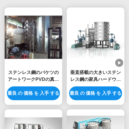
ステンレス鋼のバケツの
垂直搭載の大きいステン
アートワークPVDの真空
レス鋼の家具ハードウェ
の金色のためのチタニウ
ア真空PVDの金張り機械
最良 の 価格 を 入手 する
ムの窒化物のコータ
最良 の 価格 を 入手 する