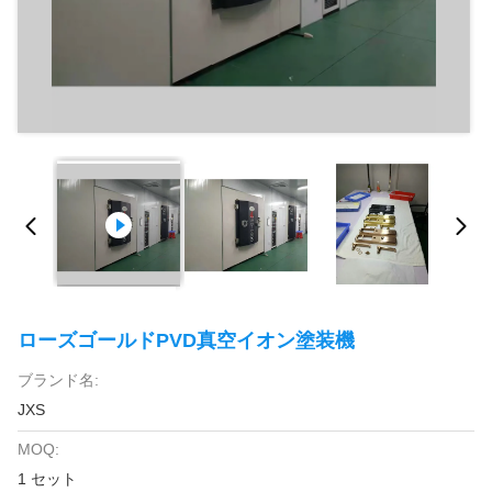
ローズゴールドPVD真空イオン塗装機
ブランド名:
JXS
MOQ:
1 セット