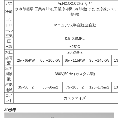
ガス
Ar,N2,O2,C2H2,など
水冷却循環,工業冷却塔,工業冷却機 (冷却機) または冷凍システ
冷却
提供)
コン
トロ
マニュアル,半自動,全自動
ール
空気
0.5-0.8MPa
圧
水温
≤25°C
水圧
≥0.2MPa
総電
25〜65KW
65〜105KW
85〜115KW
95〜145KW
1
源
出力
周波
380V,50Hz (カスタム製)
数
占拠
35~50m2
55~95m2
75~105m2
125~175m2
1
地域
コメ
カスタマイズ
ント
3D効果