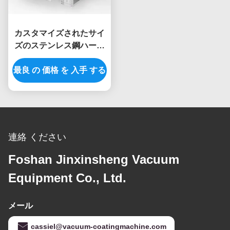
カスタマイズされたサイ
ズのステンレス鋼ハード
ウェア戸枠PVDの真空の
最良 の 価格 を 入手 する
物理的な蒸気沈殿機械
連絡 ください
Foshan Jinxinsheng Vacuum
Equipment Co., Ltd.
メール
cassiel@vacuum-coatingmachine.com