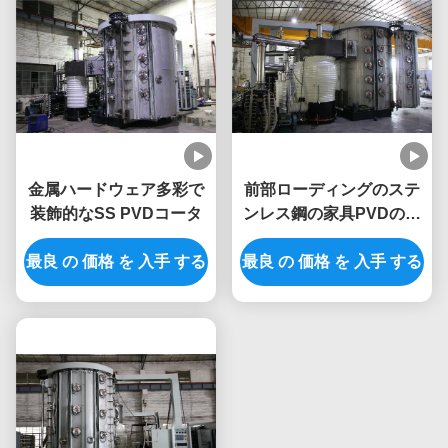
金属ハードウェア多彩で
前部ローディングのステ
装飾的なSS PVDコータ
ンレス鋼の家具PVDのコ
ーティング植物
最良 の 価格 を 入手 する
最良 の 価格 を 入手 する