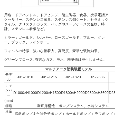
用途：ドアハンドル、ドアヒンジ、衛生陶器、食器、携帯電話ア
クセサリー、ステンレス家具、ステンレス鋼シート、セラミック
タイル、クリスタルガラス、バッグやスーツケースの金物、時
計、ステンレス看板など。
カラー：ゴールド、シルバー、ローズゴールド、ブルー、グレ
ー、ブラック、レインボー。
フィルムの特徴：強力な接着力、高硬度、豪華な装飾効果。
グリーンプロセス: 有害なガス、廃水、廃棄物は発生しません。
マルチアーク塗装装置モデル
モデ
JXS-1010
JXS-1215
JXS-1820
JXS-2336
J
ル
チャ
ンバ
D1000×H1000
D1200×H1500
D1800×H2000
D2300×H3600
D2
ー
(mm)
構造
垂直扉構造、ポンプシステム、水冷システム
真空
拡散ポンプまたは分子ポンプ + ホールドポンプ + ラフポンプ 