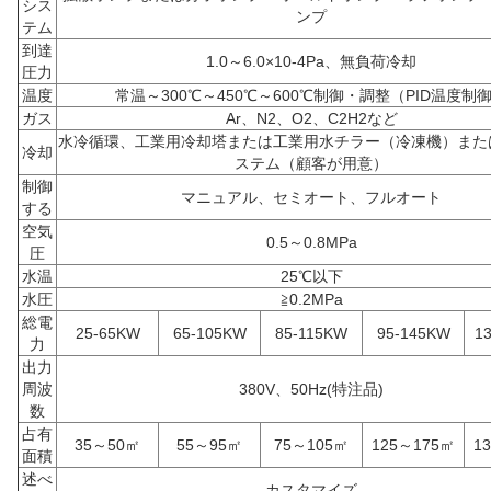
シス
ンプ
テム
到達
1.0～6.0×10-4Pa、無負荷冷却
圧力
温度
常温～300℃～450℃～600℃制御・調整（PID温度制
ガス
Ar、N2、O2、C2H2など
水冷循環、工業用冷却塔または工業用水チラー（冷凍機）また
冷却
ステム（顧客が用意）
制御
マニュアル、セミオート、フルオート
する
空気
0.5～0.8MPa
圧
水温
25℃以下
水圧
≧0.2MPa
総電
25-65KW
65-105KW
85-115KW
95-145KW
1
力
出力
周波
380V、50Hz(特注品)
数
占有
35～50㎡
55～95㎡
75～105㎡
125～175㎡
1
面積
述べ
カスタマイズ