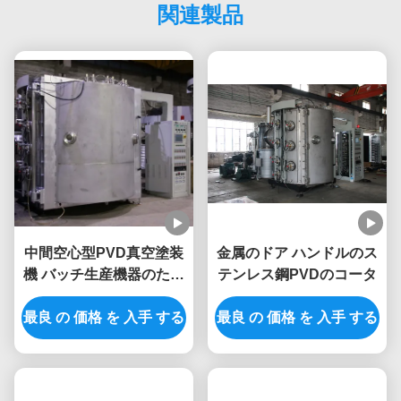
関連製品
中間空心型PVD真空塗装
金属のドア ハンドルのス
機 バッチ生産機器のため
テンレス鋼PVDのコータ
の多用途
最良 の 価格 を 入手 する
最良 の 価格 を 入手 する