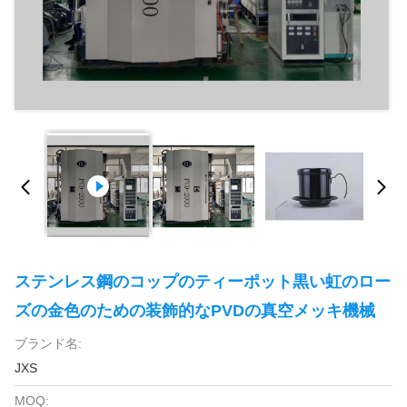
ステンレス鋼のコップのティーポット黒い虹のロー
ズの金色のための装飾的なPVDの真空メッキ機械
ブランド名:
JXS
MOQ: