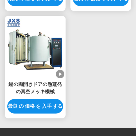
縦の両開きドアの熱蒸発
の真空メッキ機械
最良 の 価格 を 入手 する