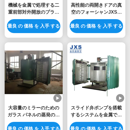
機械を金属で処理する二
高性能の両開きドアの真
重前部対外開放のプラス
空のフォーシャンJXSの
チック真空
熱蒸発のコーティングの
最良 の 価格 を 入手 する
最良 の 価格 を 入手 する
単位
大容量のミラーのための
スライド弁ポンプを搭載
ガラス パネルの蒸発の真
するシステムを金属で処
空メッキ機械
理するPLC Chromeの銀
最良 の 価格 を 入手 する
最良 の 価格 を 入手 する
製の真空