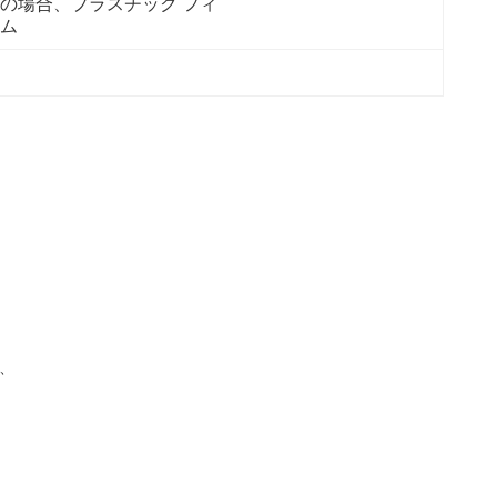
の場合、プラスチック フィ
ム
、