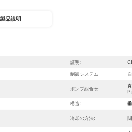
製品説明
証明:
C
制御システム:
自
真
ポンプ組合せ:
P
構造:
垂
冷却の方法:
間