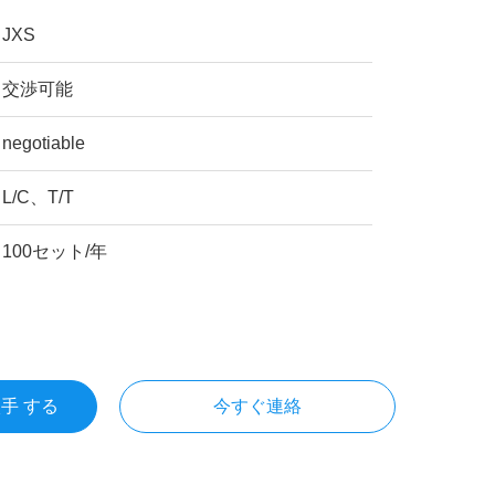
JXS
交渉可能
negotiable
L/C、T/T
100セット/年
入手 する
今すぐ連絡