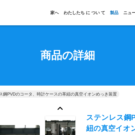
家へ
わたしたち に つい て
製品
ニュ
商品の詳細
ス鋼PVDのコータ、時計ケースの革紐の真空イオンめっき装置
ステンレス鋼
紐の真空イオ