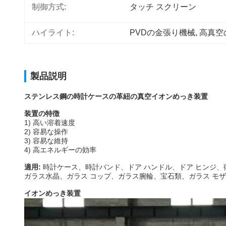
制御方式:
タッチ スクリーン
ハイライト:
PVDの金張り機械
, 
高真空
製品説明
ステンレス鋼の時計ケースの革紐の真空イオンめっき装置
装置の特徴
1) 高い溶着速度
2) 容易な操作
3) 容易な維持
4) 高エネルギーの効率
適用:
時計ケース、時計バンド、ドア ハンドル、ドア ヒンジ、
ガラス水晶、ガラス コップ、ガラス腕輪、宝石類、ガラス モ
イオンめっき装置