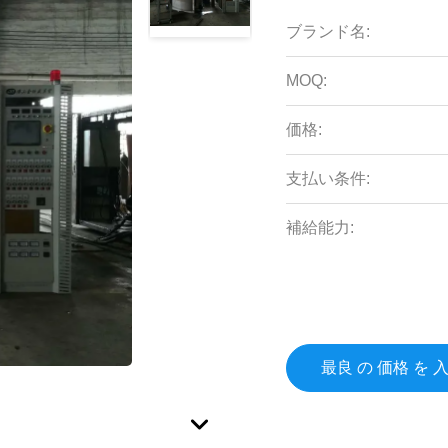
ブランド名:
MOQ:
価格:
支払い条件:
補給能力:
最良 の 価格 を 