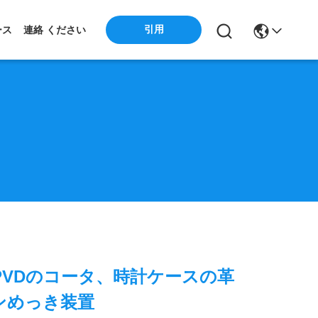
引用
ース
連絡 ください
PVDのコータ、時計ケースの革
ンめっき装置