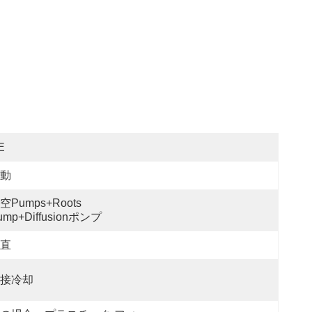
E
動
空Pumps+Roots 
ump+Diffusionポンプ
直
接冷却