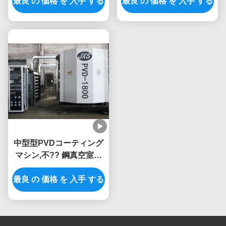
最良 の 価格 を 入手 する
置
最良 の 価格 を 入手 する
グ装置
中型型PVDコーティング
マシン,不?? 鋼真空室で
大量生産
最良 の 価格 を 入手 する