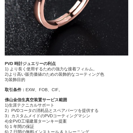
PVD 時計ジュエリーの利点
1) より長く使用するための強力な接着フィルム。
2)より高い販売価値のための装飾的なコーティング色
3)装飾目的
取引条件：
EXW、FOB、CIF。
佛山金信生真空装置サービス範囲
1)生涯テクニカルサポート
2）PVDコータの消耗品とスペアパーツを提供する
3）カスタムメイドのPVDコーティングマシン
4)全PVD工場建屋ターンキー提案
5) 1 年間の保証
6) 7 日間の無料インストール & トレーニング