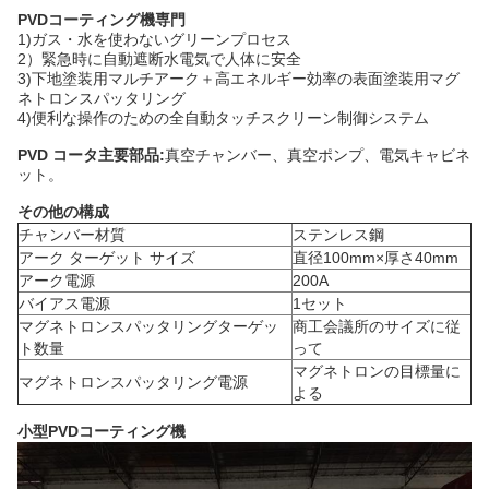
PVDコーティング機専門
1)ガス・水を使わないグリーンプロセス
2）緊急時に自動遮断水電気で人体に安全
3)下地塗装用マルチアーク＋高エネルギー効率の表面塗装用マグ
ネトロンスパッタリング
4)便利な操作のための全自動タッチスクリーン制御システム
PVD コータ主要部品:
真空チャンバー、真空ポンプ、電気キャビネ
ット。
その他の構成
チャンバー材質
ステンレス鋼
アーク ターゲット サイズ
直径100mm×厚さ40mm
アーク電源
200A
バイアス電源
1セット
マグネトロンスパッタリングターゲッ
商工会議所のサイズに従
ト数量
って
マグネトロンの目標量に
マグネトロンスパッタリング電源
よる
小型PVDコーティング機