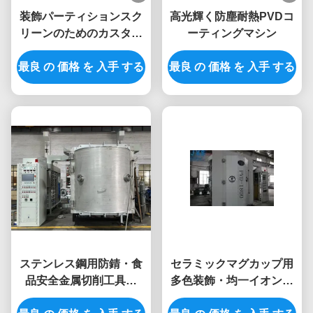
装飾パーティションスク
高光輝く防塵耐熱PVDコ
リーンのためのカスタム
ーティングマシン
メイド防水傷防止PVD真
最良 の 価格 を 入手 する
空コーティング機
最良 の 価格 を 入手 する
ステンレス鋼用防錆・食
セラミックマグカップ用
品安全金属切削工具用
多色装飾・均一イオン源
PVD真空コーティング装
付き低温PVDコーティン