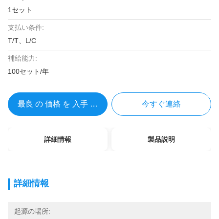
1セット
支払い条件:
T/T、L/C
補給能力:
100セット/年
最良 の 価格 を 入手 する
今すぐ連絡
詳細情報
製品説明
詳細情報
起源の場所: