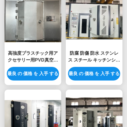
高強度プラスチック用ア
防腐 防傷 防水 ステンレ
クセサリー用PVD真空コ
ス スチール キッチンシン
ーティング機械
ク用 PVD 真空塗装機
最良 の 価格 を 入手 する
最良 の 価格 を 入手 する