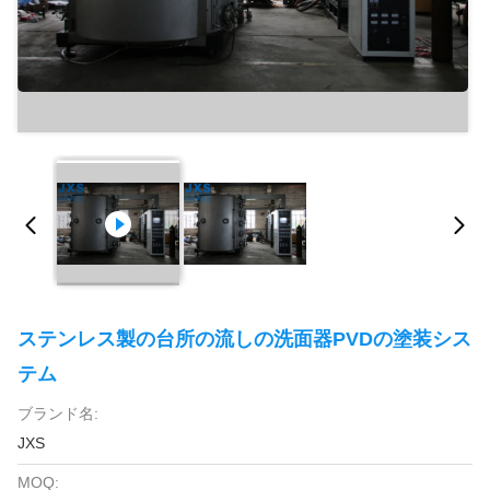
ステンレス製の台所の流しの洗面器PVDの塗装シス
テム
ブランド名:
JXS
MOQ: