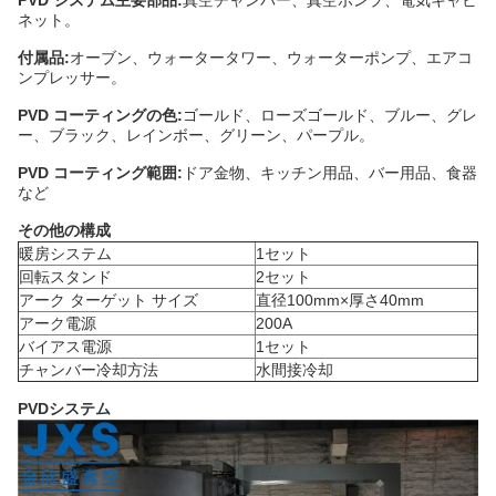
PVD システム主要部品:
真空チャンバー、真空ポンプ、電気キャビ
ネット。
付属品:
オーブン、ウォータータワー、ウォーターポンプ、エアコ
ンプレッサー。
PVD コーティングの色:
ゴールド、ローズゴールド、ブルー、グレ
ー、ブラック、レインボー、グリーン、パープル。
PVD コーティング範囲:
ドア金物、キッチン用品、バー用品、食器
など
その他の構成
暖房システム
1セット
回転スタンド
2セット
アーク ターゲット サイズ
直径100mm×厚さ40mm
アーク電源
200A
バイアス電源
1セット
チャンバー冷却方法
水間接冷却
PVDシステム