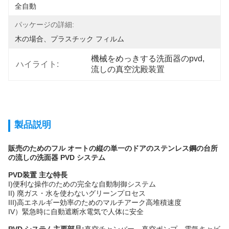
全自動
パッケージの詳細:
木の場合、プラスチック フィルム
機械をめっきする洗面器のpvd
, 
ハイライト:
流しの真空沈殿装置
製品説明
販売のためのフル オートの縦の単一のドアのステンレス鋼の台所
の流しの洗面器 PVD ​​システム
PVD装置 主な特長
I)便利な操作のための完全な自動制御システム
II) 廃ガス・水を使わないグリーンプロセス
III)高エネルギー効率のためのマルチアーク高堆積速度
IV）緊急時に自動遮断水電気で人体に安全