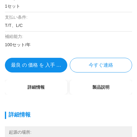
1セット
支払い条件:
T/T、L/C
補給能力:
100セット/年
最良 の 価格 を 入手 する
今すぐ連絡
詳細情報
製品説明
詳細情報
起源の場所: