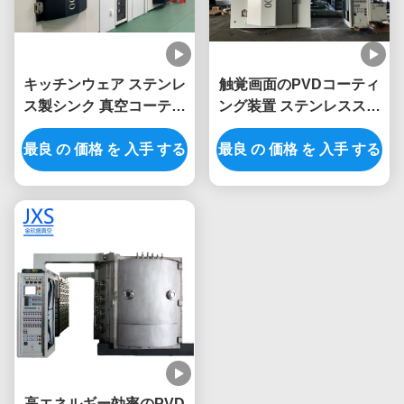
キッチンウェア ステンレ
触覚画面のPVDコーティ
ス製シンク 真空コーティ
ング装置 ステンレススチ
ング PVDメッキ装置
ール キッチンシンク
最良 の 価格 を 入手 する
最良 の 価格 を 入手 する
高エネルギー効率のPVD