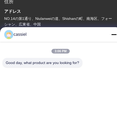
住所
アドレス
NO.14の第1通り、Niulanweiの道、Shishanの町、南海区、フォー
シャン、広東省、中国
テレ
cassiel
86-139-2915-0962
3:06 PM
Good day, what product are you looking for?
プライバシーポリシー
|
地図
中国 良質 PVD の真空メッキ機械 サプライヤー 著作権 © -2026
Foshan Jinxinsheng Vacuum Equipment Co., Ltd. 権利がある 予
約した