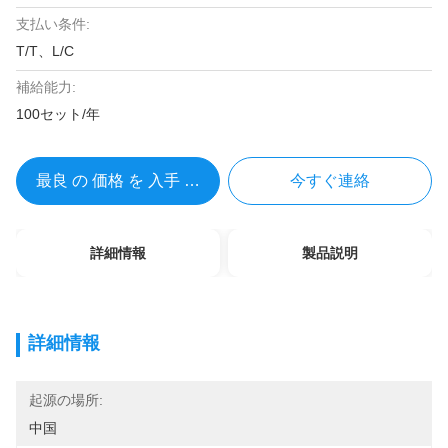
支払い条件:
T/T、L/C
補給能力:
100セット/年
最良 の 価格 を 入手 する
今すぐ連絡
詳細情報
製品説明
詳細情報
起源の場所:
中国