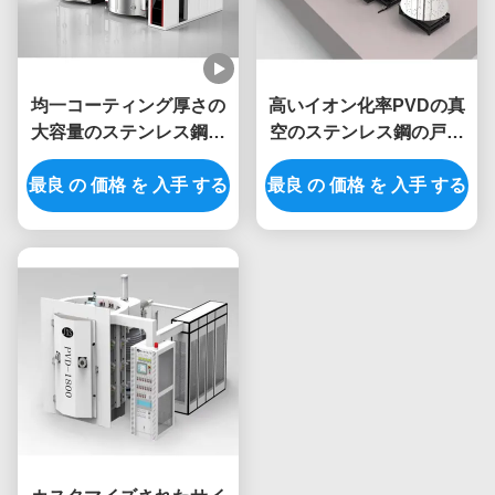
均一コーティング厚さの
高いイオン化率PVDの真
大容量のステンレス鋼ス
空のステンレス鋼の戸枠
クリーンの金PVDの真空
の照明ハードウェアのた
最良 の 価格 を 入手 する
のチタニウムの窒化物の
最良 の 価格 を 入手 する
めのチタニウムの窒化物
コータ
のコータ