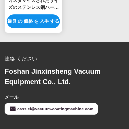
カスタマイズされたサイ
ズのステンレス鋼ハード
ウェア戸枠PVDの真空の
最良 の 価格 を 入手 する
物理的な蒸気沈殿機械
連絡 ください
Foshan Jinxinsheng Vacuum
Equipment Co., Ltd.
メール
cassiel@vacuum-coatingmachine.com