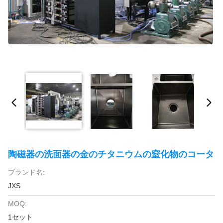
陶磁器の洗面器の金のチタニウムの窒化物のコータ
ブランド名:
JXS
MOQ:
1セット