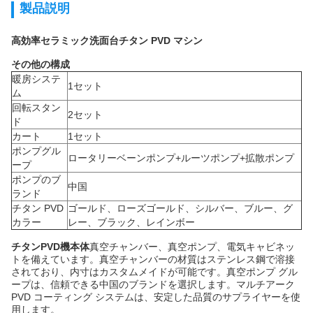
製品説明
高効率セラミック洗面台チタン PVD ​​マシン
その他の構成
暖房システ
1セット
ム
回転スタン
2セット
ド
カート
1セット
ポンプグル
ロータリーベーンポンプ+ルーツポンプ+拡散ポンプ
ープ
ポンプのブ
中国
ランド
チタン PVD ​​
ゴールド、ローズゴールド、シルバー、ブルー、グ
カラー
レー、ブラック、レインボー
チタンPVD機本体
真空チャンバー、真空ポンプ、電気キャビネッ
トを備えています。真空チャンバーの材質はステンレス鋼で溶接
されており、内寸はカスタムメイドが可能です。真空ポンプ グル
ープは、信頼できる中国のブランドを選択します。マルチアーク
PVD ​​コーティング システムは、安定した品質のサプライヤーを使
用します。