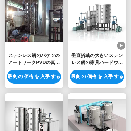
ステンレス鋼のバケツの
垂直搭載の大きいステン
アートワークPVDの真空
レス鋼の家具ハードウェ
の金色のためのチタニウ
ア真空PVDの金張り機械
最良 の 価格 を 入手 する
ムの窒化物のコータ
最良 の 価格 を 入手 する