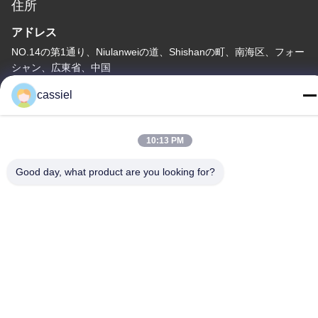
住所
アドレス
NO.14の第1通り、Niulanweiの道、Shishanの町、南海区、フォー
シャン、広東省、中国
cassiel
テレ
86-139-2915-0962
10:13 PM
Good day, what product are you looking for?
プライバシーポリシー
|
地図
中国 良質 PVD の真空メッキ機械 サプライヤー 著作権 © -2026
Foshan Jinxinsheng Vacuum Equipment Co., Ltd. 権利がある 予
約した