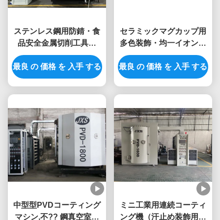
ステンレス鋼用防錆・食
セラミックマグカップ用
品安全金属切削工具用
多色装飾・均一イオン源
PVD真空コーティング装
付き低温PVDコーティン
最良 の 価格 を 入手 する
置
最良 の 価格 を 入手 する
グ装置
中型型PVDコーティング
ミニ工業用連続コーティ
マシン,不?? 鋼真空室で
ング機（汗止め装飾用途