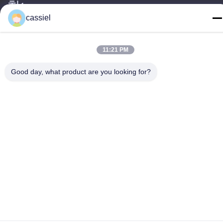
テレ
cassiel
86-139-2915-0962
11:21 PM
Good day, what product are you looking for?
プライバシーポリシー
|
地図
中国 良質 PVD の真空メッキ機械 サプライヤー 著作権 © -2026
Foshan Jinxinsheng Vacuum Equipment Co., Ltd. 権利がある 予
約した