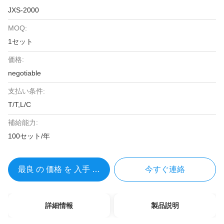
JXS-2000
MOQ:
1セット
価格:
negotiable
支払い条件:
T/T,L/C
補給能力:
100セット/年
最良 の 価格 を 入手 する
今すぐ連絡
詳細情報
製品説明