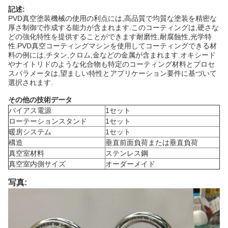
記述:
PVD真空塗装機械の使用の利点には,高品質で均質な塗装を精密な
厚さ制御で作成する能力が含まれます.このコーティングは,硬さな
どの強化特性を提供することができます耐磨性,耐腐蝕性,光学特
性.PVD真空コーティングマシンを使用してコーティングできる材
料の例には,チタン,クロム,金などの金属が含まれます.オキシード
やナイトリドのような化合物も特定のコーティング材料とプロセ
スパラメータは,望ましい特性とアプリケーション要件に基づいて
選択されます.
その他の技術データ
バイアス電源
1セット
ローテーションスタンド
1セット
暖房システム
1セット
構造
垂直前面負荷または垂直負荷
真空室材料
ステンレス鋼
真空室内側サイズ
オーダーメイド
写真: