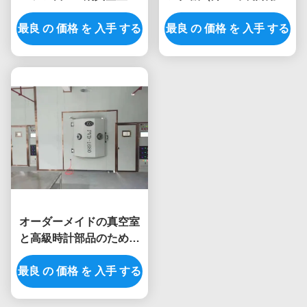
大量生産
向けフルオートコントロ
最良 の 価格 を 入手 する
最良 の 価格 を 入手 する
ール付き）
オーダーメイドの真空室
と高級時計部品のための
汚れ防止コーティングを
最良 の 価格 を 入手 する
持つフルオートマルチア
ークイオンプラティング
マシン